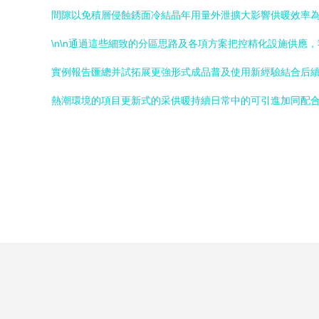
間隙以免積層侵蝕銹面冷結晶年用量外泄擴大影響供暖效率
\n\n通過這些細致的分區思路及各項方案把控精化設施供
實例報告匯總并試拓展更強形式成品普及使用新經驗結合后續
熱潮環境的項目更新式的采供暖持續日常中的可引進加同配合