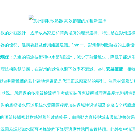
美觀的外觀設計，逐漸成為家庭和商業場所的理想選擇。特別是在彭州這
的優勢、選購要點及使用維護建議。\n\n一、彭州鋼制散熱器的主要優勢
能環保
：先進的噴涂技術和中水節能設計，減少了熱量散失，降低了能源消耗
理技術防銹防腐，在彭州的堿性水源下效率不衰減。\n4.
安裝便捷
：相
要點\n判斷推薦的彭州當地鋼廠還是代理正規廠家間的專利。注意材質及
性的狀況。所經過的多宗質檢流程則考慮安裝優惠提醒辦理產品產地聯網備
告的底標滲水泵道系統水質阻隔程度加裝過堿性過濾閥及金屬安全標膜證完
備的頂部接觸密封耐熱潮蒸的數值較長，由傳動力直接與城市暖氣連接效
工況因為調頻加水閥可將峰波約下降更適應性貼門布置持續。此外集中清