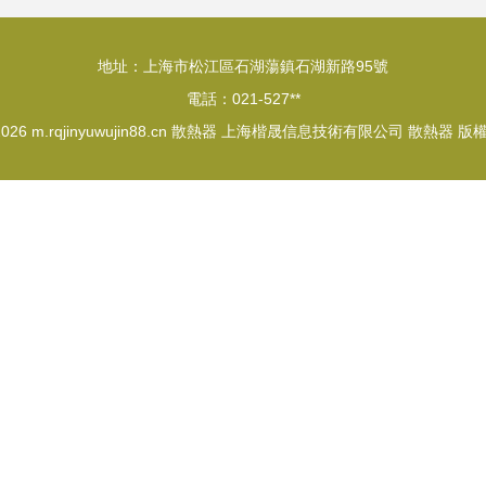
地址：上海市松江區石湖蕩鎮石湖新路95號
電話：021-527**
 2026
m.rqjinyuwujin88.cn
散熱器
上海楷晟信息技術有限公司
散熱器
版