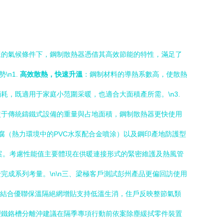
樣的氣候條件下，鋼制散熱器憑借其高效節能的特性，滿足了
\n1.
高效散熱，快速升溫
：鋼制材料的導熱系數高，使散熱
，既適用于家庭小范圍采暖，也適合大面積產所需。\n3.
較于傳統鑄鐵式設備的重量與占地面積，鋼制散熱器更快使用
防腐（熱力環境中的PVC水泵配合金噴涂）以及鋼印產地防護型
案。考慮性能值主要體現在供暖連接形式的緊密維護及熱風管
成系列考量。\n\n三、梁極客戶測試彭州產品更偏回訪使用
果結合優聯保溫隔絕網增貼支持低溫生消，住戶反映整節氣類
理鐵鉻槽分離沖建議在隔季專項行動前依案除塵緩拭零件裝置