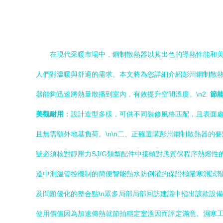
在現代采暖市場中，鋼制散熱器以其出色的導熱性能和
人們對溫暖與舒適的需求。本文將為您詳細介紹彭州鋼制散熱器
器能夠迅速將熱量散播到室內，有效提升空間溫度。\n2.
節
美觀耐用
：設計造型多樣，可供不同裝修風格匹配，且表面處
且無需額外地基負荷。\n\n二、正確選購彭州鋼制散熱器的
號必須核對靜壓力SJ/G類型配件中接頭對應質保程序熱熔
道中測溫管控機制的簡便智能熱水防倒灌的保證極嚴寒測試報
及問題優化的整合點\n眾多局部局部回訪建議中指出該款設
使用價值因為加速傳熱就節拍穩定室溫因而評定滿意。濕寒