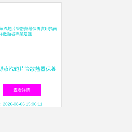
縣蒸汽翅片管散熱器保養
指南——鑫程祥散熱器專
查看詳情
業建議
26-08-06 15:06:11