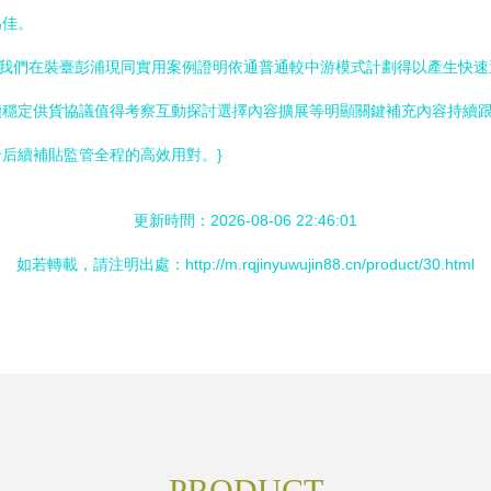
為佳。
應，我們在裝臺彭浦現同實用案例證明依通普通較中游模式計劃得以產生快
穩定供貨協議值得考察互動探討選擇內容擴展等明顯關鍵補充內容持續跟進
后續補貼監管全程的高效用對。}
更新時間：2026-08-06 22:46:01
如若轉載，請注明出處：http://m.rqjinyuwujin88.cn/product/30.html
PRODUCT